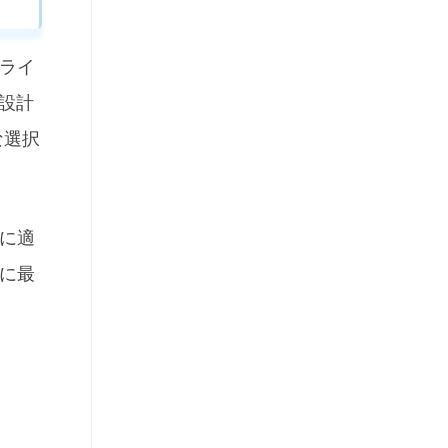
ドライ
に設計
な選択
域に適
に最