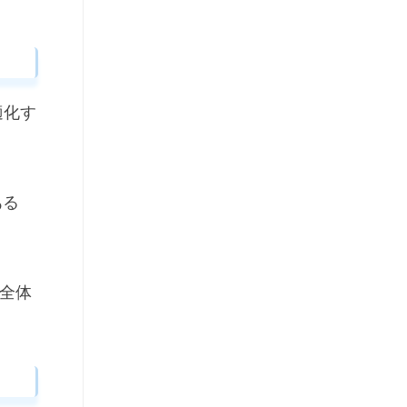
適化す
ある
全体