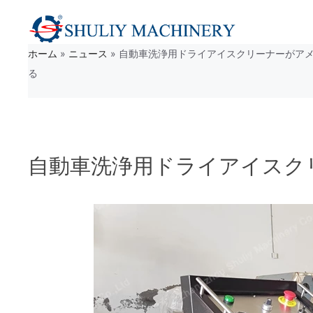
コ
ン
ホーム
»
ニュース
»
自動車洗浄用ドライアイスクリーナーがア
テ
る
ン
ツ
へ
自動車洗浄用ドライアイスク
ス
キ
ッ
プ