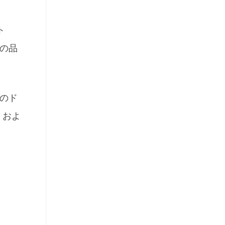
ト
の品
社のド
 およ
。