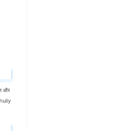
ंजन और
huliy