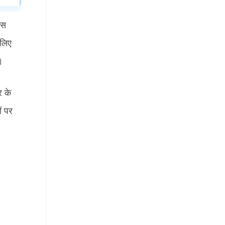
इस
 लिए
।
र के
ं पर