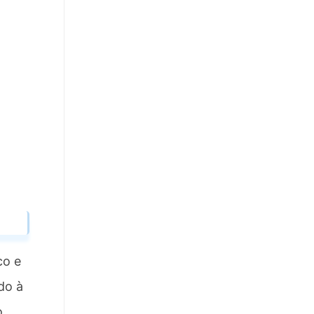
co e
do à
o.