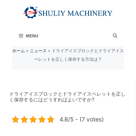
コ
ン
テ
MENU
ン
ツ
ホーム
»
ニュース
»
ドライアイスブロックとドライアイス
ペレットを正しく保存する方法は？
へ
ス
キ
ッ
ドライアイスブロックとドライアイスペレットを正し
く保存するにはどうすればよいですか?
プ
4.8/5 - (7 votes)