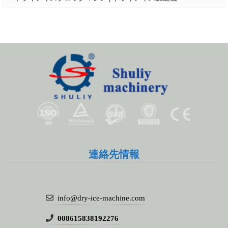
Whatsapp
連絡先情報
Email
Wechat
info@dry-ice-machine.com
Chat
008615838192276