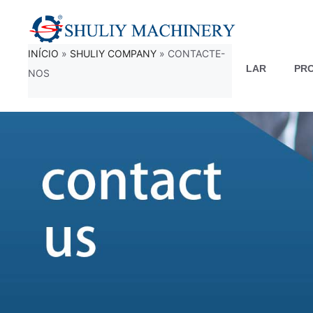
Saltar
para
INÍCIO
»
SHULIY COMPANY
»
CONTACTE-
o
LAR
PR
NOS
conteúdo