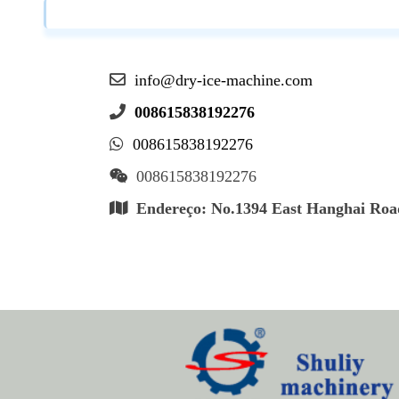
info@dry-ice-machine.com
008615838192276
008615838192276
008615838192276
Endereço: No.1394 East Hanghai Road