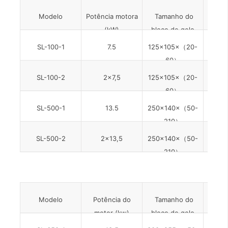
Modelo
Potência motora
Tamanho do
Pr
(kW)
bloco de gelo
(kg
seco (mm)
SL-100-1
7.5
125×105×（20-
1
60）
SL-100-2
2×7,5
125×105×（20-
24
60）
SL-500-1
13.5
250×140×（50-
30
210）
SL-500-2
2×13,5
250×140×（50-
60
210）
Modelo
Potência do
Tamanho do
Saída
motor (kw)
bloco de gelo
seco (mm)