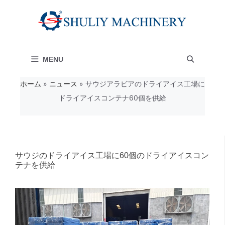
コ
ン
テ
MENU
ン
ツ
ホーム
»
ニュース
»
サウジアラビアのドライアイス工場に
ドライアイスコンテナ60個を供給
へ
ス
キ
ッ
サウジのドライアイス工場に60個のドライアイスコン
テナを供給
プ