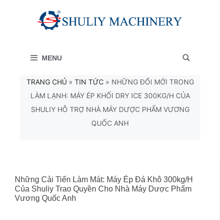
Chuyển
đến
nội
MENU
dung
TRANG CHỦ
»
TIN TỨC
»
NHỮNG ĐỔI MỚI TRONG
LÀM LẠNH: MÁY ÉP KHỐI DRY ICE 300KG/H CỦA
SHULIY HỖ TRỢ NHÀ MÁY DƯỢC PHẨM VƯƠNG
QUỐC ANH
Những Cải Tiến Làm Mát: Máy Ép Đá Khô 300kg/h
Của Shuliy Trao Quyền Cho Nhà Máy Dược Phẩm
Vương Quốc Anh