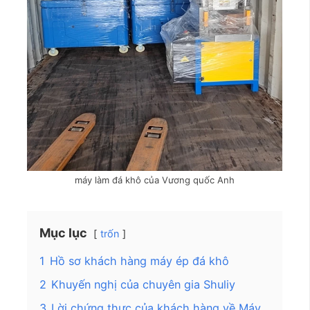
máy làm đá khô của Vương quốc Anh
Mục lục
trốn
1
Hồ sơ khách hàng máy ép đá khô
2
Khuyến nghị của chuyên gia Shuliy
3
Lời chứng thực của khách hàng về Máy