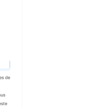
es de
sus
este