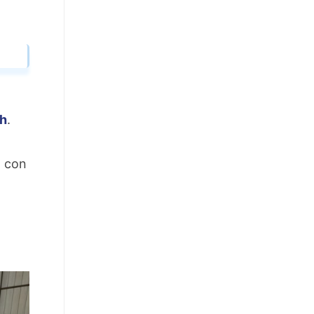
/h
.
a con