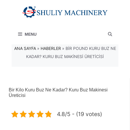
İçeriğe
atla
MENU
ANA SAYFA
»
HABERLER
»
BIR POUND KURU BUZ NE
KADAR? KURU BUZ MAKINESI ÜRETICISI
Bir Kilo Kuru Buz Ne Kadar? Kuru Buz Makinesi
Üreticisi
4.8/5 - (19 votes)