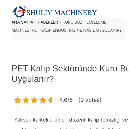
İçeriğe
atla
ANA SAYFA
»
HABERLER
»
KURU BUZ TEMIZLEME
MAKINESI PET KALIP ENDÜSTRISINE NASIL UYGULANIR?
PET Kalıp Sektöründe Kuru Bu
Uygulanır?
4.6/5 - (9 votes)
Yüksek kaliteli ürünler, düzenli kalıp temizliği 