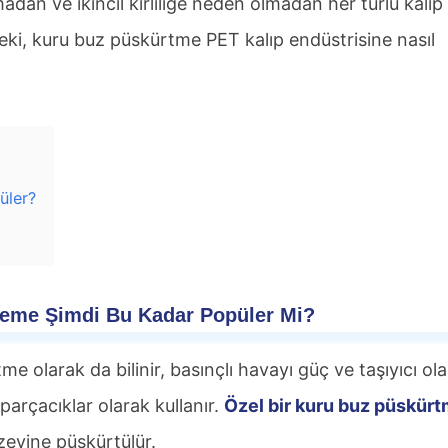
dan ve ikincil kirliliğe neden olmadan her türlü kalıp
Peki, kuru buz püskürtme PET kalıp endüstrisine nasıl
üler?
leme
Şimdi Bu Kadar Popüler Mi?
 olarak da bilinir, basınçlı havayı güç ve taşıyıcı ol
 parçacıklar olarak kullanır.
Özel bir kuru buz püskür
eyine püskürtülür.