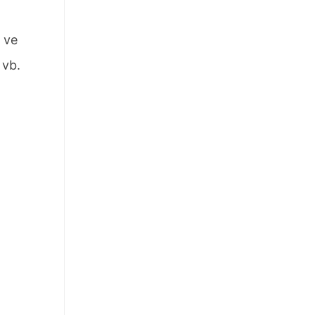
 ve
 vb.