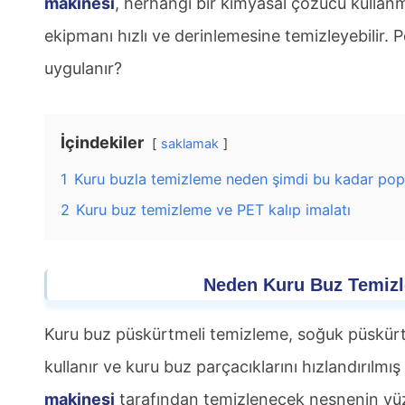
makinesi
, herhangi bir kimyasal çözücü kullanma
ekipmanı hızlı ve derinlemesine temizleyebilir. 
uygulanır?
İçindekiler
saklamak
1
Kuru buzla temizleme neden şimdi bu kadar pop
2
Kuru buz temizleme ve PET kalıp imalatı
Neden
Kuru Buz Temiz
Kuru buz püskürtmeli temizleme, soğuk püskürtme
kullanır ve kuru buz parçacıklarını hızlandırılmış
makinesi
tarafından temizlenecek nesnenin yüz