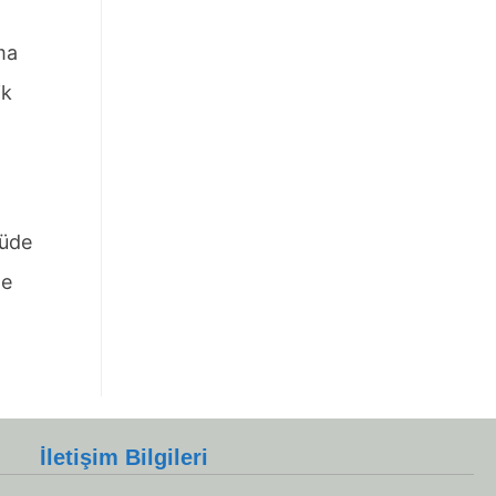
ma
ik
çüde
de
İletişim Bilgileri