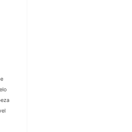
te
elo
peza
vel