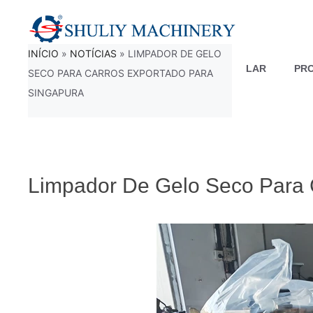
Saltar
para
INÍCIO
»
NOTÍCIAS
»
LIMPADOR DE GELO
o
LAR
PR
SECO PARA CARROS EXPORTADO PARA
conteúdo
SINGAPURA
Limpador De Gelo Seco Para 