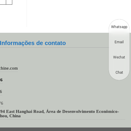
Whatsapp
Informações de contato
Email
Wechat
chine.com
Chat
76
6
76
94 East Hanghai Road, Área de Desenvolvimento Econômico-
zhou, China