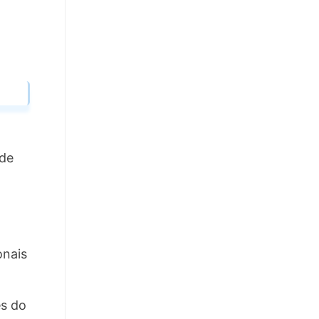
 de
onais
es do