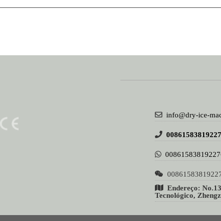
info@dry-ice-ma
0086158381922
00861583819227
0086158381922
Endereço: No.13
Tecnológico, Zheng