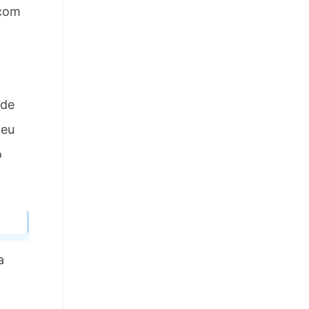
 com
 de
ceu
o
a