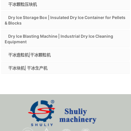
干冰颗粒压块机
Dry Ice Storage Box | Insulated Dry Ice Container for Pellets
& Blocks
Dry Ice Blasting Machine | Industrial Dry Ice Cleaning
Equipment
干冰造粒机|干冰颗粒机
干冰块机| 干冰生产机