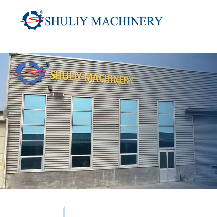
跳
至
内
容