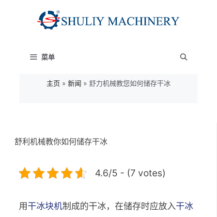
跳
至
内
菜单
容
主页
»
新闻
»
舒力机械教您如何储存干冰
舒利机械教你如何储存干冰
4.6/5 - (7 votes)
用
干冰块机
制成的干冰，在储存时应放入
干冰