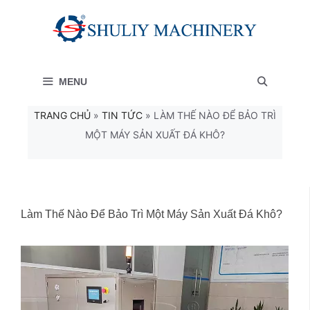
Chuyển
đến
nội
MENU
dung
TRANG CHỦ
»
TIN TỨC
»
LÀM THẾ NÀO ĐỂ BẢO TRÌ
MỘT MÁY SẢN XUẤT ĐÁ KHÔ?
Làm Thế Nào Để Bảo Trì Một Máy Sản Xuất Đá Khô?