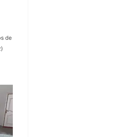
os de
2)