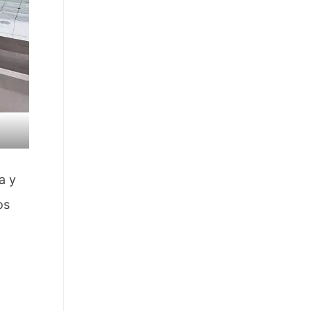
a y
os