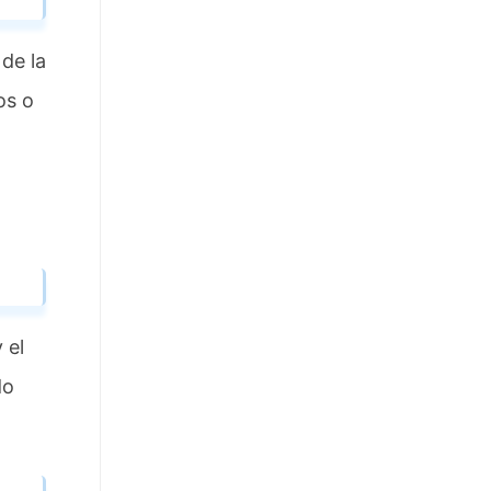
de la
os o
 el
do