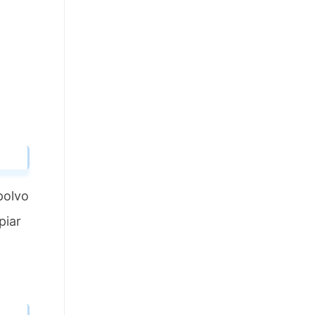
polvo
piar