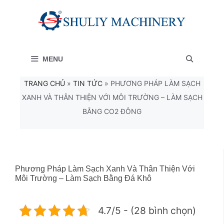
Chuyển
đến
nội
MENU
dung
TRANG CHỦ
»
TIN TỨC
»
PHƯƠNG PHÁP LÀM SẠCH
XANH VÀ THÂN THIỆN VỚI MÔI TRƯỜNG – LÀM SẠCH
BẰNG CO2 ĐÔNG
Phương Pháp Làm Sạch Xanh Và Thân Thiện Với
Môi Trường – Làm Sạch Bằng Đá Khô
4.7/5 - (28 bình chọn)