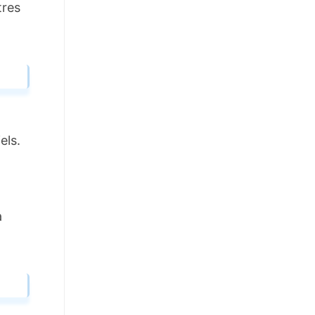
tres
els.
a