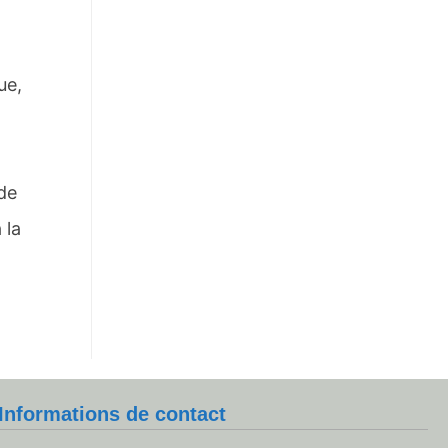
ue,
 de
 la
Informations de contact