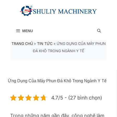
Chuyển
đến
nội
MENU
dung
TRANG CHỦ
»
TIN TỨC
»
ỨNG DỤNG CỦA MÁY PHUN
ĐÁ KHÔ TRONG NGÀNH Y TẾ
Ứng Dụng Của Máy Phun Đá Khô Trong Ngành Y Tế
4.7/5 - (27 bình chọn)
Trong những năm gần đây, công nghệ làm