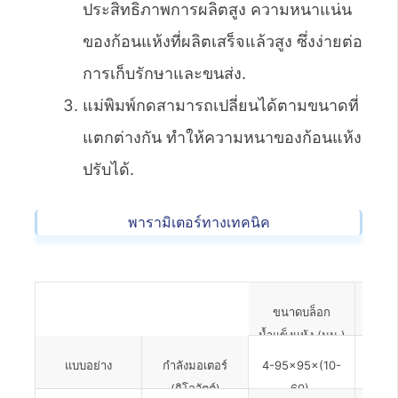
ประสิทธิภาพการผลิตสูง ความหนาแน่น
ของก้อนแห้งที่ผลิตเสร็จแล้วสูง ซึ่งง่ายต่อ
การเก็บรักษาและขนส่ง.
แม่พิมพ์กดสามารถเปลี่ยนได้ตามขนาดที่
แตกต่างกัน ทำให้ความหนาของก้อนแห้ง
ปรับได้.
พารามิเตอร์ทางเทคนิค
ขนาดบล็อก
เ
น้ำแข็งแห้ง (มม.)
(ก
ขั้น
แบบอย่าง
กำลังมอเตอร์
4-95×95×(10-
4
(กิโลวัตต์)
60)