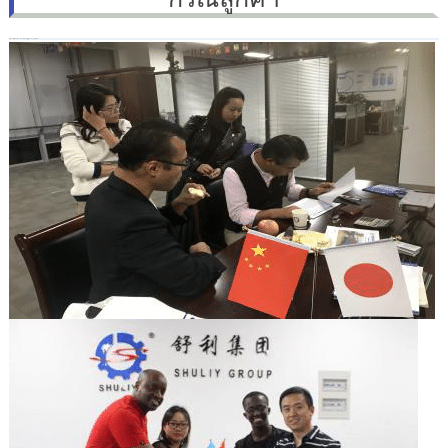
(ทุกกรณีเผยแพร่โดยได้รับอนุญาตจากลูกค้า)