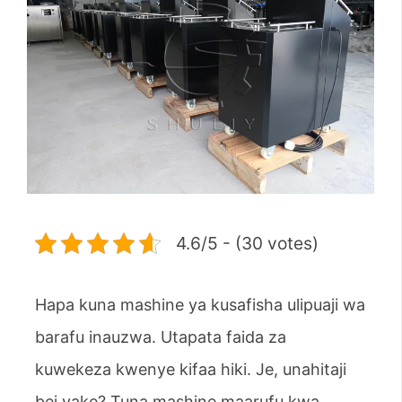
4.6/5 - (30 votes)
Hapa kuna mashine ya kusafisha ulipuaji wa
barafu inauzwa. Utapata faida za
kuwekeza kwenye kifaa hiki. Je, unahitaji
bei yake? Tuna mashine maarufu kwa