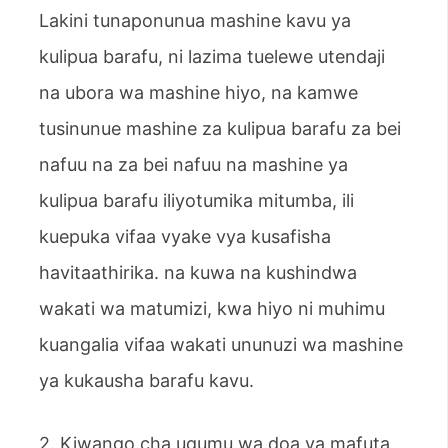
Lakini tunaponunua mashine kavu ya
kulipua barafu, ni lazima tuelewe utendaji
na ubora wa mashine hiyo, na kamwe
tusinunue mashine za kulipua barafu za bei
nafuu na za bei nafuu na mashine ya
kulipua barafu iliyotumika mitumba, ili
kuepuka vifaa vyake vya kusafisha
havitaathirika. na kuwa na kushindwa
wakati wa matumizi, kwa hiyo ni muhimu
kuangalia vifaa wakati ununuzi wa mashine
ya kukausha barafu kavu.
2. Kiwango cha ugumu wa doa ya mafuta