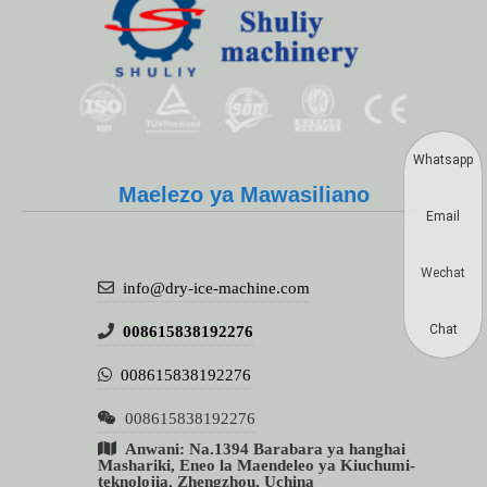
Whatsapp
Maelezo ya Mawasiliano
Email
Wechat
info@dry-ice-machine.com
Chat
008615838192276
008615838192276
008615838192276
Anwani: Na.1394 Barabara ya hanghai
Mashariki, Eneo la Maendeleo ya Kiuchumi-
teknolojia, Zhengzhou, Uchina