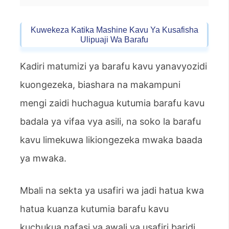
Kuwekeza Katika Mashine Kavu Ya Kusafisha
Ulipuaji Wa Barafu
Kadiri matumizi ya barafu kavu yanavyozidi
kuongezeka, biashara na makampuni
mengi zaidi huchagua kutumia barafu kavu
badala ya vifaa vya asili, na soko la barafu
kavu limekuwa likiongezeka mwaka baada
ya mwaka.
Mbali na sekta ya usafiri wa jadi hatua kwa
hatua kuanza kutumia barafu kavu
kuchukua nafasi ya awali ya usafiri baridi