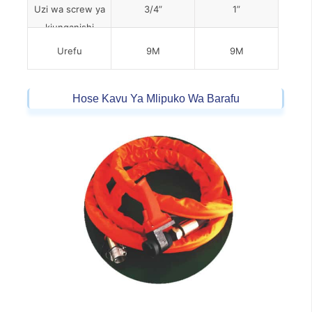
Uzi wa screw ya
3/4”
1”
kiunganishi
Urefu
9M
9M
Hose Kavu Ya Mlipuko Wa Barafu