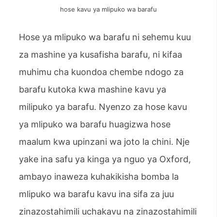
hose kavu ya mlipuko wa barafu
Hose ya mlipuko wa barafu ni sehemu kuu
za mashine ya kusafisha barafu, ni kifaa
muhimu cha kuondoa chembe ndogo za
barafu kutoka kwa mashine kavu ya
milipuko ya barafu. Nyenzo za hose kavu
ya mlipuko wa barafu huagizwa hose
maalum kwa upinzani wa joto la chini. Nje
yake ina safu ya kinga ya nguo ya Oxford,
ambayo inaweza kuhakikisha bomba la
mlipuko wa barafu kavu ina sifa za juu
zinazostahimili uchakavu na zinazostahimili