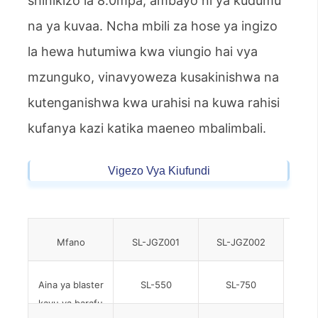
shinikizo la 8.0mpa, ambayo ni ya kudumu
na ya kuvaa. Ncha mbili za hose ya ingizo
la hewa hutumiwa kwa viungio hai vya
mzunguko, vinavyoweza kusakinishwa na
kutenganishwa kwa urahisi na kuwa rahisi
kufanya kazi katika maeneo mbalimbali.
Vigezo Vya Kiufundi
Mfano
SL-JGZ001
SL-JGZ002
Aina ya blaster
SL-550
SL-750
kavu ya barafu