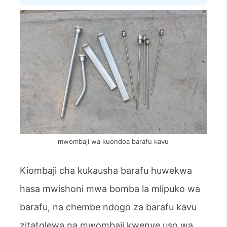
mwombaji wa kuondoa barafu kavu
Kiombaji cha kukausha barafu huwekwa
hasa mwishoni mwa bomba la mlipuko wa
barafu, na chembe ndogo za barafu kavu
zitatolewa na mwombaji kwenye uso wa