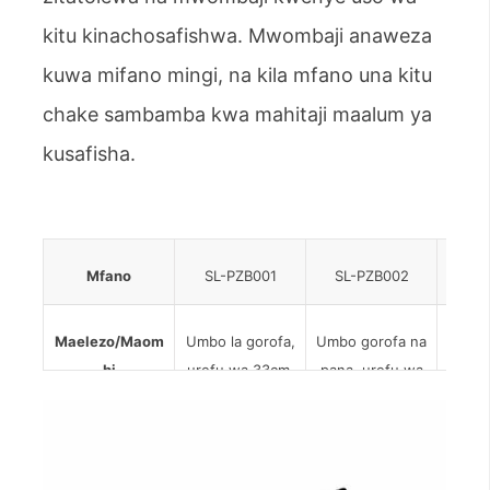
kitu kinachosafishwa. Mwombaji anaweza
kuwa mifano mingi, na kila mfano una kitu
chake sambamba kwa mahitaji maalum ya
kusafisha.
Mfano
SL-PZB001
SL-PZB002
SL
Maelezo/Maom
Umbo la gorofa,
Umbo gorofa na
Tole
bi
urefu wa 33cm.
pana, urefu wa
umbo 
Toleo hilo lina
33cm. Toleo hilo
urefu
urefu wa 38mm
lina urefu wa
Toleo
na upana wa
70mm na upana
uref
4mm, linafaa
wa 3.5mm,
na 