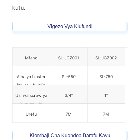
kutu.
Vigezo Vya Kiufundi
Mfano
SL-JGZ001
SL-JGZ002
Aina ya blaster
SL-550
SL-750
kavu ya barafu
Uzi wa screw ya
3/4”
1”
kiunganishi
Urefu
7M
7M
Kiombaji Cha Kuondoa Barafu Kavu