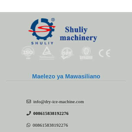
Whatsapp
Maelezo ya Mawasiliano
Email
Wechat
info@dry-ice-machine.com
Chat
008615838192276
008615838192276