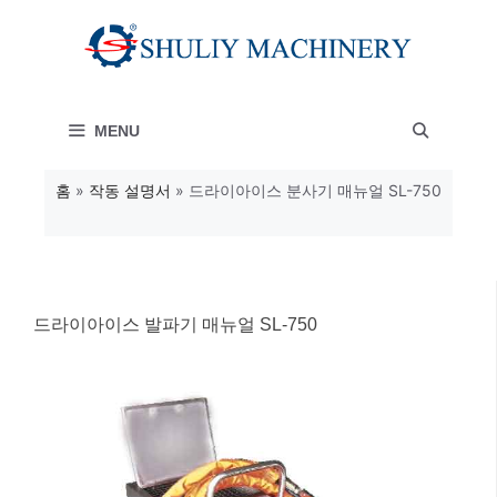
컨
텐
츠
MENU
로
건
홈
»
작동 설명서
»
드라이아이스 분사기 매뉴얼 SL-750
너
뛰
기
드라이아이스 발파기 매뉴얼 SL-750