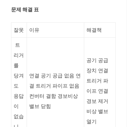
문제 해결 표
잘못
이유
해결책
트
리거
공기 공급
를
장치 연결
당겨
연결 공기 공급 없음 연
트리거 파
도
결 트리거 파이프 없음
이프 연결
응답
컨버터 결함 경보비상
경보 제거
이
밸브 닫힘
비상 밸브
없습
열기
니