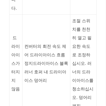
다.
조절 스위
치를 천천
드
히 열고 필
라이
컨버터의 회전 속도 제
요한 속도
아이
어 드라이아이스 흐름
로 조정하
스가
정지드라이아이스 블록
십시오. 러
터지
러너 호퍼 내 드라이아
너의 드라
지
이스 덩어리
이아이스를
않음
청소하십시
오. 덩어리
깨짐