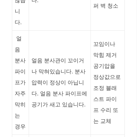
많습
다.
퍼 벽 청소
니
다.
얼
꼬임이나
음
막힘 제거
분사
얼음 분사관이 꼬이거
공기압을
파이
나 막혀있습니다. 분사
정상값으로
프가
압력이 정상이 아닙니
조정 블래
자주
다. 얼음 분사 파이프에
스트 파이
막히
공기가 새고 있습니다.
프 수리 또
는
는 교체
경우