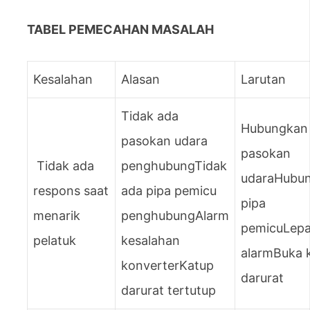
TABEL PEMECAHAN MASALAH
Kesalahan
Alasan
Larutan
Tidak ada
Hubungkan
pasokan udara
pasokan
Tidak ada
penghubungTidak
udaraHubu
respons saat
ada pipa pemicu
pipa
menarik
penghubungAlarm
pemicuLep
pelatuk
kesalahan
alarmBuka 
konverterKatup
darurat
darurat tertutup