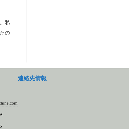
。私
たの
連絡先情報
chine.com
76
6