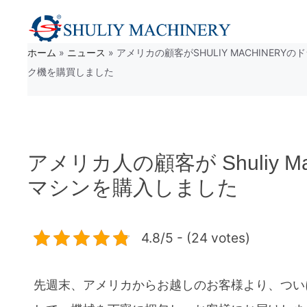
コ
ン
ホーム
»
ニュース
»
アメリカの顧客がSHULIY MACHINERY
テ
ク機を購買しました
ン
ツ
へ
アメリカ人の顧客が Shuliy 
ス
マシンを購入しました
キ
ッ
プ
4.8/5 - (24 votes)
先週末、アメリカからお越しのお客様より、つい