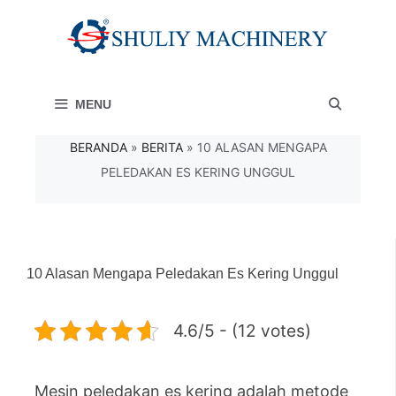
Langsung
ke
isi
MENU
BERANDA
»
BERITA
»
10 ALASAN MENGAPA
PELEDAKAN ES KERING UNGGUL
10 Alasan Mengapa Peledakan Es Kering Unggul
4.6/5 - (12 votes)
Mesin peledakan es kering adalah metode