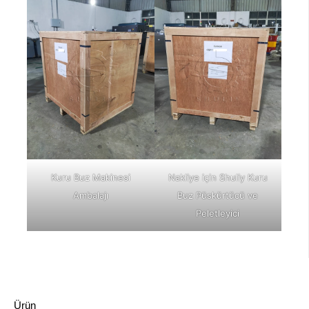
Kuru Buz Makinesi
Nakliye için Shuliy Kuru
Ambalajı
Buz Püskürtücü ve
Peletleyici
Ürün