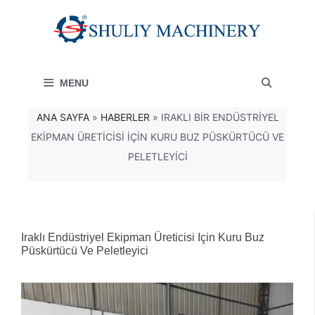
İçeriğe
atla
MENU
ANA SAYFA
»
HABERLER
»
IRAKLI BIR ENDÜSTRIYEL
EKIPMAN ÜRETICISI İÇIN KURU BUZ PÜSKÜRTÜCÜ VE
PELETLEYICI
Iraklı Endüstriyel Ekipman Üreticisi Için Kuru Buz
Püskürtücü Ve Peletleyici