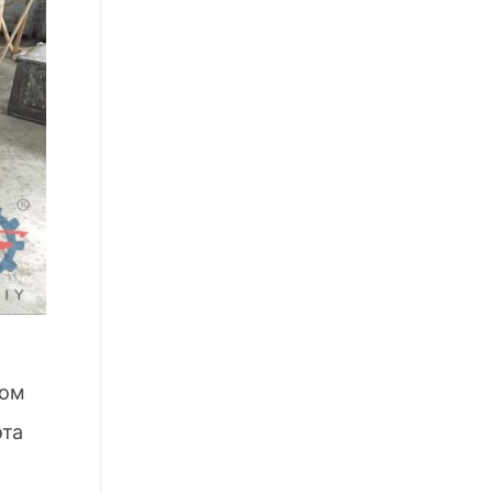
дом
эта