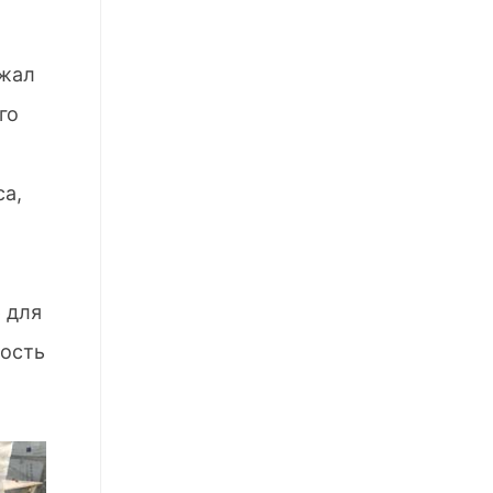
зжал
го
са,
 для
ность