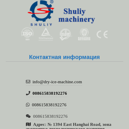
Whatsapp
Контактная информация
Email
Wechat
info@dry-ice-machine.com
Chat
008615838192276
008615838192276
008615838192276
Адрес: № 1394 East Hanghai Road, зона
экономико-технологического развития,