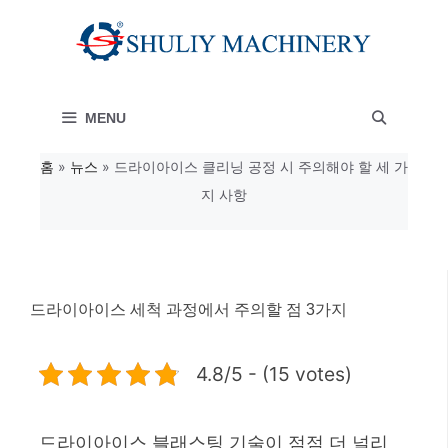
컨
텐
츠
MENU
로
건
홈
»
뉴스
»
드라이아이스 클리닝 공정 시 주의해야 할 세 가
지 사항
너
뛰
기
드라이아이스 세척 과정에서 주의할 점 3가지
4.8/5 - (15 votes)
드라이아이스 블래스팅 기술이 점점 더 널리