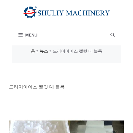
컨
텐
츠
MENU
로
건
홈
»
뉴스
»
드라이아이스 펠릿 대 블록
너
뛰
기
드라이아이스 펠릿 대 블록