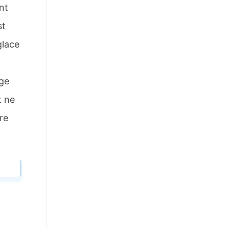
nt
st
glace
ige
t ne
re