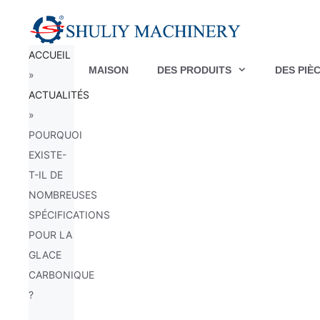
Aller
au
ACCUEIL
contenu
MAISON
DES PRODUITS
DES PIÈ
»
ACTUALITÉS
»
POURQUOI
EXISTE-
T-IL DE
NOMBREUSES
SPÉCIFICATIONS
POUR LA
GLACE
CARBONIQUE
?