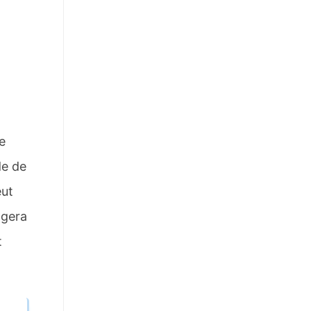
e
de de
eut
ngera
t