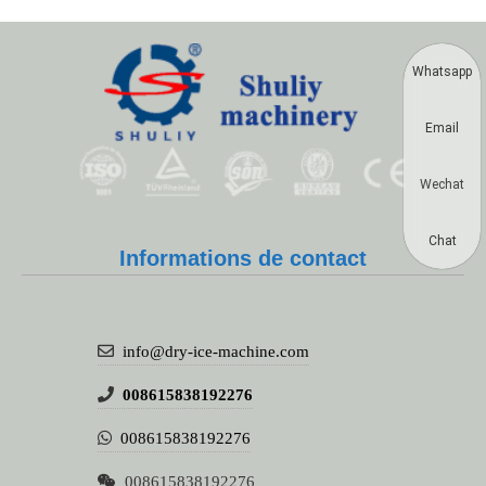
Whatsapp
Email
Wechat
Chat
Informations de contact
info@dry-ice-machine.com
008615838192276
008615838192276
008615838192276