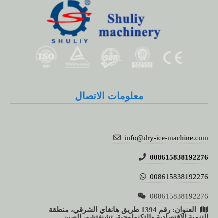
Whatsapp
Email
معلومات الاتصال
Wechat
Chat
info@dry-ice-machine.com
008615838192276
008615838192276
008615838192276
العنوان: رقم 1394 طريق هانغاي الشرقي، منطقة
التنمية الاقتصادية والتكنولوجية، تشنغتشو، الصين