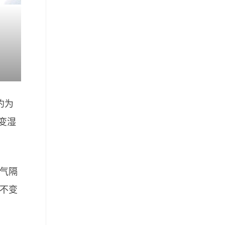
约为
变湿
气隔
不变