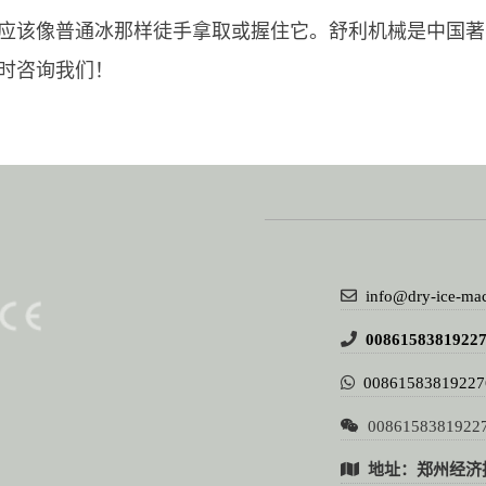
应该像普通冰那样徒手拿取或握住它。舒利机械是中国著
时咨询我们！
info@dry-ice-ma
0086158381922
00861583819227
0086158381922
地址：郑州经济技