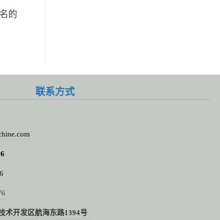
名的
联系方式
chine.com
76
6
76
术开发区航海东路1394号