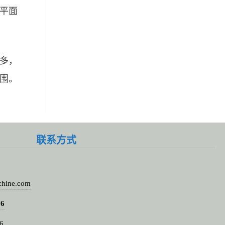
平面
多，
围。
联系方式
chine.com
76
6