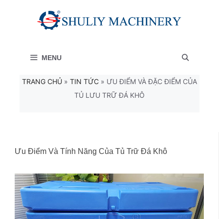
Chuyển
đến
nội
MENU
dung
TRANG CHỦ
»
TIN TỨC
»
ƯU ĐIỂM VÀ ĐẶC ĐIỂM CỦA
TỦ LƯU TRỮ ĐÁ KHÔ
Ưu Điểm Và Tính Năng Của Tủ Trữ Đá Khô