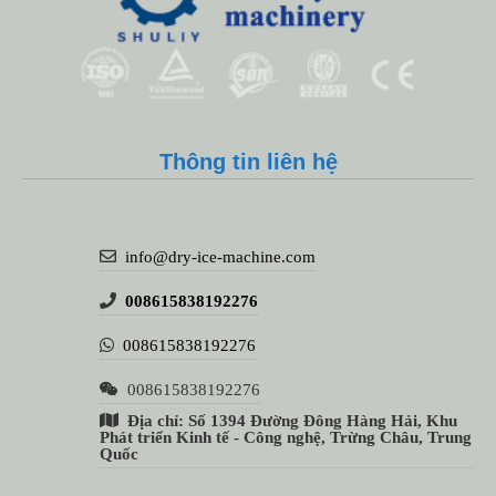
Whatsapp
Thông tin liên hệ
Email
Wechat
info@dry-ice-machine.com
Chat
008615838192276
008615838192276
008615838192276
Địa chỉ: Số 1394 Đường Đông Hàng Hải, Khu
Phát triển Kinh tế - Công nghệ, Trừng Châu, Trung
Quốc