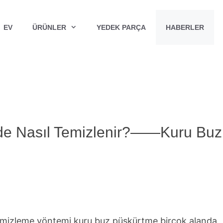
EV
ÜRÜNLER
YEDEK PARÇA
HABERLER
kilde Nasıl Temizlenir?——Kuru Buz
i temizleme yöntemi kuru buz püskürtme birçok alanda