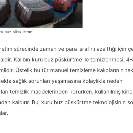
ru buz püskürtme
tim sürecinde zaman ve para israfını azalttığı için çeş
ealdir. Kalıbın kuru buz püskürtme ile temizlenmesi, 4-
idir. Üstelik bu tür manuel temizleme kalıplarının te
ünelde sağlık sorunları yaşamasına kolaylıkla neden
anları temizlik maddelerinden korurken, kullanılmış kirl
dan kaldırır. Bu, kuru buz püskürtme teknolojisinin s
lar.