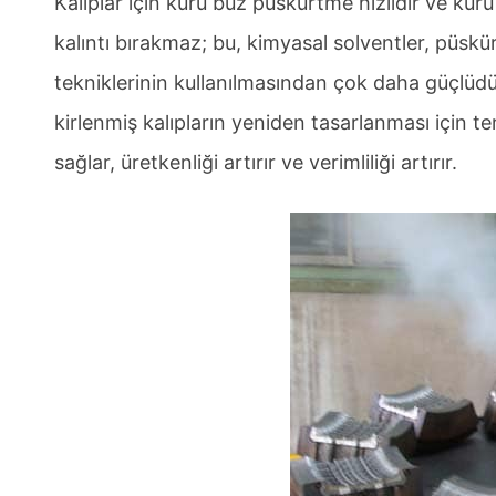
Kalıplar için kuru buz püskürtme hızlıdır ve ku
kalıntı bırakmaz; bu, kimyasal solventler, püs
tekniklerinin kullanılmasından çok daha güçlüd
kirlenmiş kalıpların yeniden tasarlanması için t
sağlar, üretkenliği artırır ve verimliliği artırır.