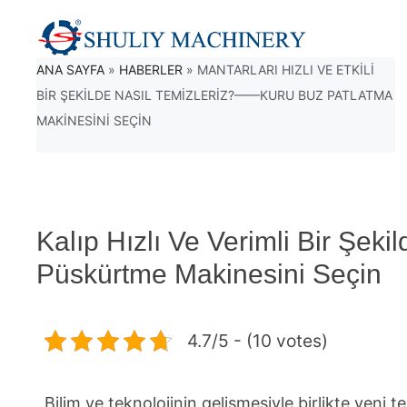
İçeriğe
atla
ANA SAYFA
»
HABERLER
»
MANTARLARI HIZLI VE ETKILI
BIR ŞEKILDE NASIL TEMIZLERIZ?——KURU BUZ PATLATMA
MAKINESINI SEÇIN
Kalıp Hızlı Ve Verimli Bir Şe
Püskürtme Makinesini Seçin
4.7/5 - (10 votes)
Bilim ve teknolojinin gelişmesiyle birlikte yen