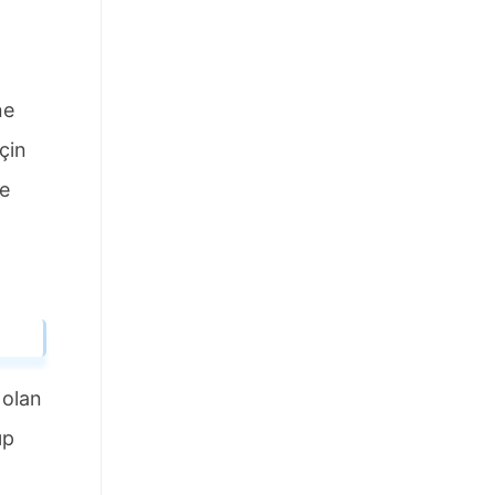
ne
çin
me
 olan
ıp