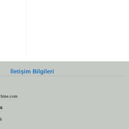
İletişim Bilgileri
chine.com
76
6