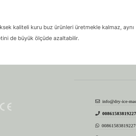
ksek kaliteli kuru buz ürünleri üretmekle kalmaz, aynı
tini de büyük ölçüde azaltabilir.
info@dry-ice-ma
0086158381922
00861583819227