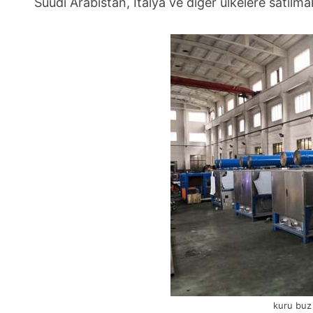
Suudi Arabistan, İtalya ve diğer ülkelere satılma
kuru buz 