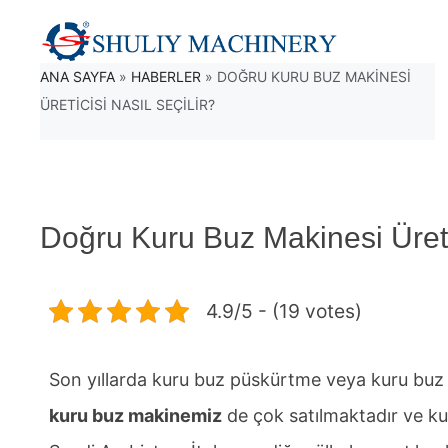
İçeriğe
atla
ANA SAYFA
»
HABERLER
»
DOĞRU KURU BUZ MAKINESI
ÜRETICISI NASIL SEÇILIR?
Doğru Kuru Buz Makinesi Üretic
4.9/5 - (19 votes)
Son yıllarda kuru buz püskürtme veya kuru buz 
kuru buz makinemiz
de çok satılmaktadır ve k