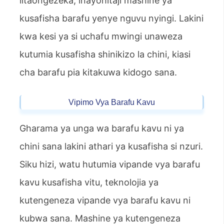
litaongezeka; inayohitaji mashine ya
kusafisha barafu yenye nguvu nyingi. Lakini
kwa kesi ya si uchafu mwingi unaweza
kutumia kusafisha shinikizo la chini, kiasi
cha barafu pia kitakuwa kidogo sana.
Vipimo Vya Barafu Kavu
Gharama ya unga wa barafu kavu ni ya
chini sana lakini athari ya kusafisha si nzuri.
Siku hizi, watu hutumia vipande vya barafu
kavu kusafisha vitu, teknolojia ya
kutengeneza vipande vya barafu kavu ni
kubwa sana. Mashine ya kutengeneza