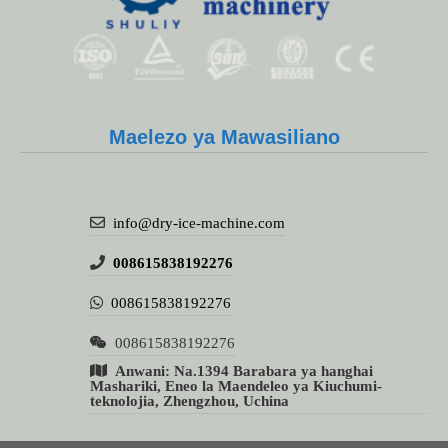
Whatsapp
Maelezo ya Mawasiliano
Email
Wechat
info@dry-ice-machine.com
Chat
008615838192276
008615838192276
008615838192276
Anwani: Na.1394 Barabara ya hanghai
Mashariki, Eneo la Maendeleo ya Kiuchumi-
teknolojia, Zhengzhou, Uchina