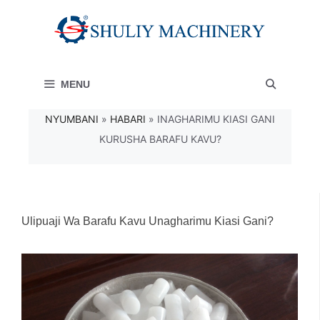
Skip
to
content
MENU
NYUMBANI
»
HABARI
»
INAGHARIMU KIASI GANI
KURUSHA BARAFU KAVU?
Ulipuaji Wa Barafu Kavu Unagharimu Kiasi Gani?