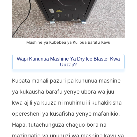
Mashine ya Kubebea ya Kulipua Barafu Kavu
Wapi Kununua Mashine Ya Dry Ice Blaster Kwa
Uuzaji?
Kupata mahali pazuri pa kununua mashine
ya kukausha barafu yenye ubora wa juu
kwa ajili ya kuuza ni muhimu ili kuhakikisha
operesheni ya kusafisha yenye mafanikio.
Hapa, tutachunguza chaguo bora na
mazingatio ya ununuzi wa mashine kavu ya