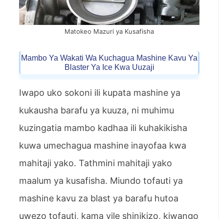
Matokeo Mazuri ya Kusafisha
Mambo Ya Wakati Wa Kuchagua Mashine Kavu Ya
Blaster Ya Ice Kwa Uuzaji
Iwapo uko sokoni ili kupata mashine ya
kukausha barafu ya kuuza, ni muhimu
kuzingatia mambo kadhaa ili kuhakikisha
kuwa umechagua mashine inayofaa kwa
mahitaji yako. Tathmini mahitaji yako
maalum ya kusafisha. Miundo tofauti ya
mashine kavu za blast ya barafu hutoa
uwezo tofauti, kama vile shinikizo, kiwango