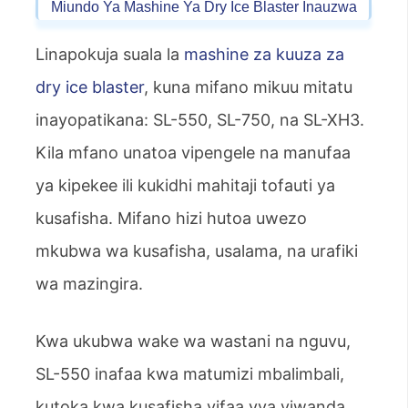
Miundo Ya Mashine Ya Dry Ice Blaster Inauzwa
Linapokuja suala la
mashine za kuuza za
dry ice blaster
, kuna mifano mikuu mitatu
inayopatikana: SL-550, SL-750, na SL-XH3.
Kila mfano unatoa vipengele na manufaa
ya kipekee ili kukidhi mahitaji tofauti ya
kusafisha. Mifano hizi hutoa uwezo
mkubwa wa kusafisha, usalama, na urafiki
wa mazingira.
Kwa ukubwa wake wa wastani na nguvu,
SL-550 inafaa kwa matumizi mbalimbali,
kutoka kwa kusafisha vifaa vya viwanda