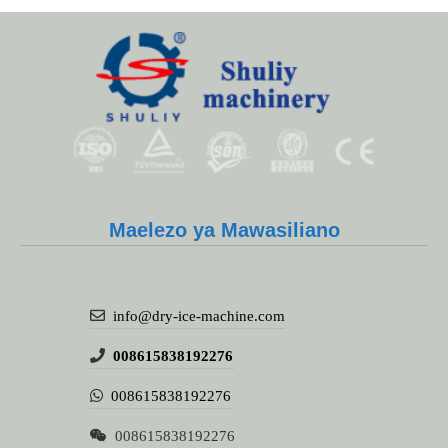
Whatsapp
Maelezo ya Mawasiliano
Email
Wechat
info@dry-ice-machine.com
Chat
008615838192276
008615838192276
008615838192276