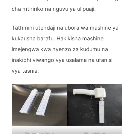
cha mtiririko na nguvu ya ulipuaji.
Tathmini utendaji na ubora wa mashine ya
kukausha barafu. Hakikisha mashine
imejengwa kwa nyenzo za kudumu na
inakidhi viwango vya usalama na ufanisi
vya tasnia.
Sehemu ndogo
Vifaa vidogo