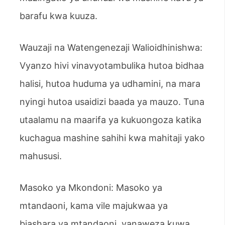
barafu kwa kuuza.
Wauzaji na Watengenezaji Walioidhinishwa:
Vyanzo hivi vinavyotambulika hutoa bidhaa
halisi, hutoa huduma ya udhamini, na mara
nyingi hutoa usaidizi baada ya mauzo. Tuna
utaalamu na maarifa ya kukuongoza katika
kuchagua mashine sahihi kwa mahitaji yako
mahususi.
Masoko ya Mkondoni: Masoko ya
mtandaoni, kama vile majukwaa ya
biashara ya mtandaoni, yanaweza kuwa