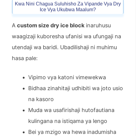
Kwa Nini Chagua Suluhisho Za Vipande Vya Dry
Ice Vya Ukubwa Maalum?
A
custom size dry ice block
inaruhusu
waagizaji kuboresha ufanisi wa ufungaji na
utendaji wa baridi. Ubadilishaji ni muhimu
hasa pale:
Vipimo vya katoni vimewekwa
Bidhaa zinahitaji udhibiti wa joto usio
na kasoro
Muda wa usafirishaji hutofautiana
kulingana na istiqama ya lengo
Bei ya mzigo wa hewa inadumisha