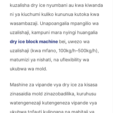
kuzalisha dry ice nyumbani au kwa kiwanda
ni ya kiuchumi kuliko kununua kutoka kwa
wasambazaji. Unapoangalia mpangilio wa
uzalishaji, kampuni mara nyingi huangalia
dry ice block machine
bei
,
uwezo wa
uzalishaji (kwa mfano, 100kg/h–500kg/h),
matumizi ya nishati, na uflexibility wa
ukubwa wa mold.
Mashine za vipande vya dry ice za kisasa
zinasaidia mold zinazobadilika, kuruhusu
watengenezaji kutengeneza vipande vya
ukubwa tofauti kulingana na mahitaji ya