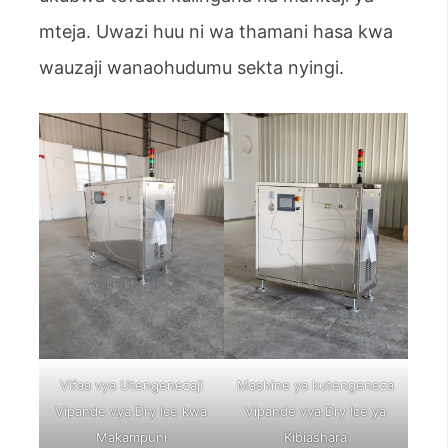
mteja. Uwazi huu ni wa thamani hasa kwa
wauzaji wanaohudumu sekta nyingi.
Vifaa vya Utengenezaji
Mashine ya kutengeneza
Vipande vya Dry Ice kwa
Vipande vya Dry Ice ya
Makampuni
Kibiashara