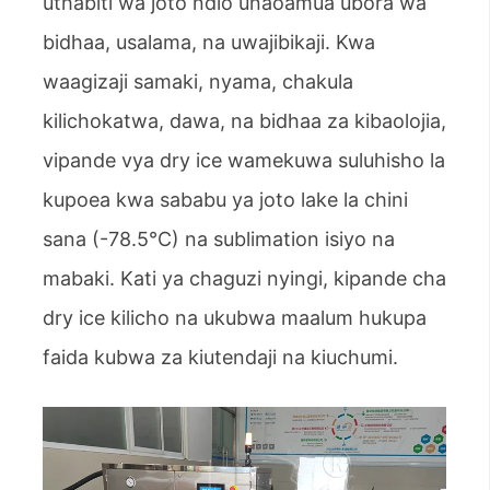
uthabiti wa joto ndio unaoamua ubora wa
bidhaa, usalama, na uwajibikaji. Kwa
waagizaji samaki, nyama, chakula
kilichokatwa, dawa, na bidhaa za kibaolojia,
vipande vya dry ice wamekuwa suluhisho la
kupoea kwa sababu ya joto lake la chini
sana (-78.5°C) na sublimation isiyo na
mabaki. Kati ya chaguzi nyingi, kipande cha
dry ice kilicho na ukubwa maalum hukupa
faida kubwa za kiutendaji na kiuchumi.