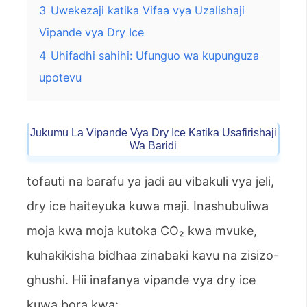
3
Uwekezaji katika Vifaa vya Uzalishaji
Vipande vya Dry Ice
4
Uhifadhi sahihi: Ufunguo wa kupunguza
upotevu
Jukumu La Vipande Vya Dry Ice Katika Usafirishaji
Wa Baridi
tofauti na barafu ya jadi au vibakuli vya jeli,
dry ice haiteyuka kuwa maji. Inashubuliwa
moja kwa moja kutoka CO₂ kwa mvuke,
kuhakikisha bidhaa zinabaki kavu na zisizo-
ghushi. Hii inafanya vipande vya dry ice
kuwa bora kwa: