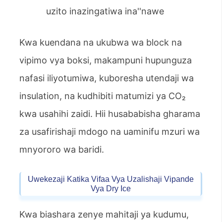
uzito inazingatiwa ina''nawe
Kwa kuendana na ukubwa wa block na
vipimo vya boksi, makampuni hupunguza
nafasi iliyotumiwa, kuboresha utendaji wa
insulation, na kudhibiti matumizi ya CO₂
kwa usahihi zaidi. Hii husababisha gharama
za usafirishaji mdogo na uaminifu mzuri wa
mnyororo wa baridi.
Uwekezaji Katika Vifaa Vya Uzalishaji Vipande
Vya Dry Ice
Kwa biashara zenye mahitaji ya kudumu,