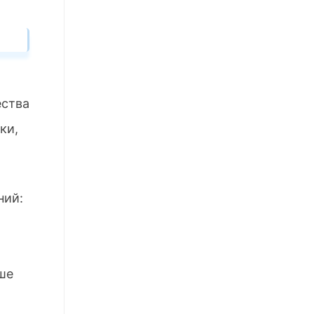
ества
ки,
ний:
ше