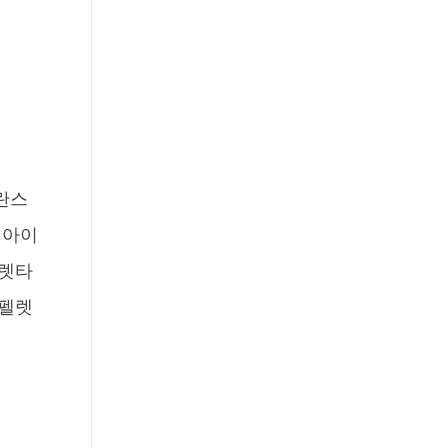
란스
이아이
펠렛타
 펠렛