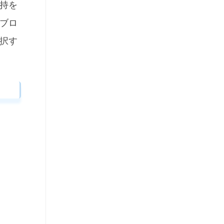
持を
ブロ
択す