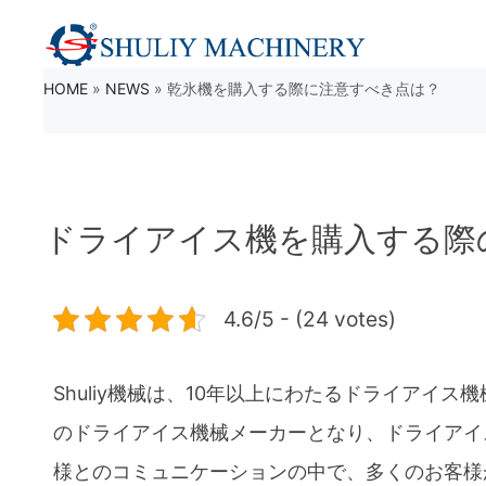
コ
ン
HOME
»
NEWS
»
乾氷機を購入する際に注意すべき点は？
テ
ン
ツ
へ
ドライアイス機を購入する際
ス
キ
4.6/5 - (24 votes)
ッ
プ
Shuliy機械は、10年以上にわたるドライアイ
のドライアイス機械メーカーとなり、ドライアイ
様とのコミュニケーションの中で、多くのお客様