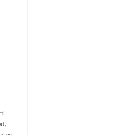
ti
at,
el es