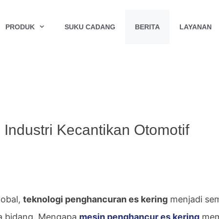
PRODUK
SUKU CADANG
BERITA
LAYANAN
Industri Kecantikan Otomotif
lobal,
teknologi penghancuran es kering
menjadi se
ua bidang. Mengapa
mesin penghancur es kering
memi