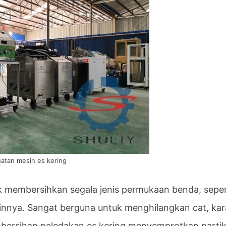
atan mesin es kering
uk membersihkan segala jenis permukaan benda, seper
ainnya. Sangat berguna untuk menghilangkan cat, kar
bersihan peledakan es kering menyemprotkan partik