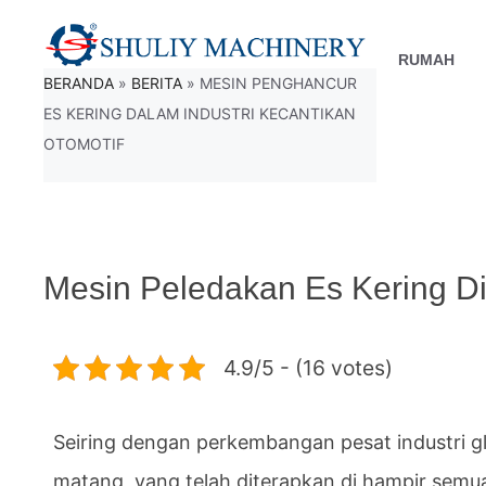
Langsung
ke
RUMAH
BERANDA
»
BERITA
»
MESIN PENGHANCUR
isi
ES KERING DALAM INDUSTRI KECANTIKAN
OTOMOTIF
Mesin Peledakan Es Kering Di 
4.9/5 - (16 votes)
Seiring dengan perkembangan pesat industri g
matang, yang telah diterapkan di hampir sem