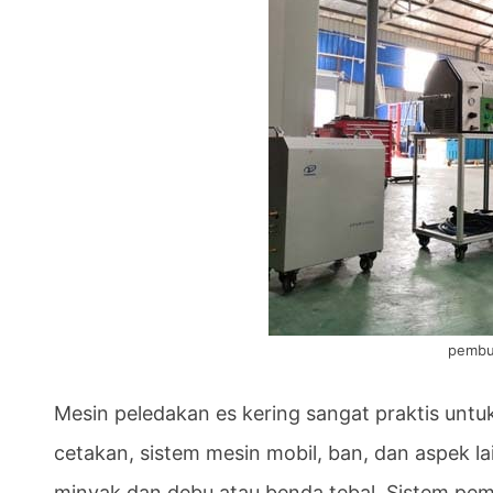
pembu
Mesin peledakan es kering sangat praktis unt
cetakan, sistem mesin mobil, ban, dan aspek l
minyak dan debu atau benda tebal. Sistem pem