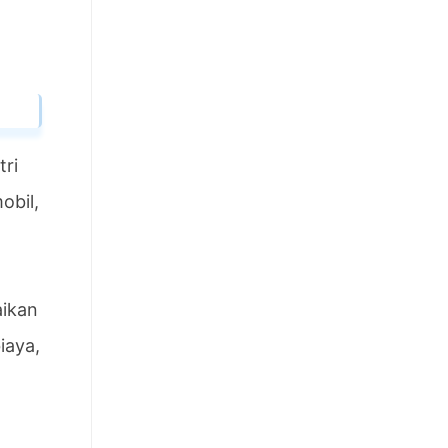
tri
obil,
aikan
iaya,