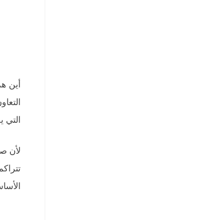
أين هم
التعاو
التي يج
لأن صا
الأسا