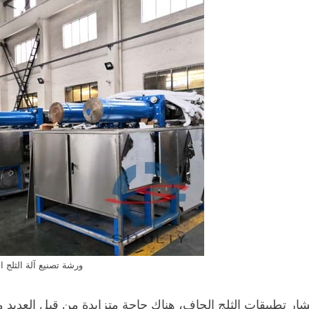
简体中文
TÜRKÇE
ไทย
日本語
KISWAHILI
TIẾNG VIỆT
BAHASA INDONESIA
ورشة تصنيع آلة الثلج 
한국어
شار تطبيقات الثلج الجاف، هناك حاجة متزايدة من قبل العد