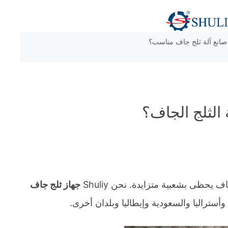
صانع آلة ثلج جاف مناسب؟
 الثلج الجاف؟
يحظى بشعبية متزايدة. نحن Shuliy
جهاز ثلج جاف
ا وأستراليا والسعودية وإيطاليا وبلدان أخرى.